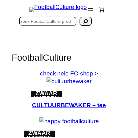
Ga
naar
Zoeken
de
inhoud
FootballCulture
check hele FC-shop >
ZWAAR
KATOEN
CULTUURBEWAKER – tee
ZWAAR
KATOEN