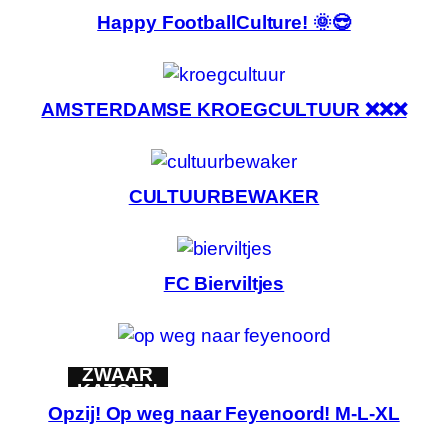
Happy FootballCulture! 🌞😎
AMSTERDAMSE KROEGCULTUUR ❌❌❌
CULTUURBEWAKER
FC Bierviltjes
ZWAAR
KATOEN
Opzij! Op weg naar Feyenoord! M-L-XL